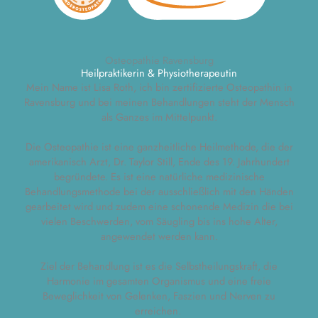
Osteopathie Ravensburg
Heilpraktikerin & Physiotherapeutin
Mein Name ist Lisa Roth, ich bin zertifizierte Osteopathin in
Ravensburg und bei meinen Behandlungen steht der Mensch
als Ganzes im Mittelpunkt.
Die Osteopathie ist eine ganzheitliche Heilmethode, die der
amerikanisch Arzt, Dr. Taylor Still, Ende des 19. Jahrhundert
begründete. Es ist eine natürliche medizinische
Behandlungsmethode bei der ausschließlich mit den Händen
gearbeitet wird und zudem eine schonende Medizin die bei
vielen Beschwerden, vom Säugling bis ins hohe Alter,
angewendet werden kann.
Ziel der Behandlung ist es die Selbstheilungskraft, die
Harmonie im gesamten Organismus und eine freie
Beweglichkeit von Gelenken, Faszien und Nerven zu
erreichen.